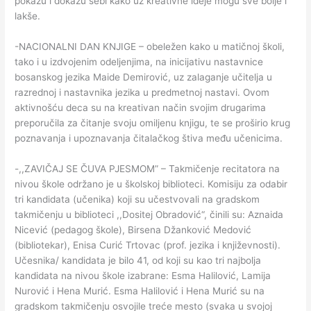
pokažu i dokažu sebi kako uz kreativne ideje mogu sve bolje i
lakše.
-NACIONALNI DAN KNJIGE – obeležen kako u matičnoj školi,
tako i u izdvojenim odeljenjima, na inicijativu nastavnice
bosanskog jezika Maide Demirović, uz zalaganje učitelja u
razrednoj i nastavnika jezika u predmetnoj nastavi. Ovom
aktivnošću deca su na kreativan način svojim drugarima
preporučila za čitanje svoju omiljenu knjigu, te se proširio krug
poznavanja i upoznavanja čitalačkog štiva među učenicima.
-,,ZAVIČAJ SE ČUVA PJESMOM” – Takmičenje recitatora na
nivou škole održano je u školskoj biblioteci. Komisiju za odabir
tri kandidata (učenika) koji su učestvovali na gradskom
takmičenju u biblioteci ,,Dositej Obradović“, činili su: Aznaida
Nicević (pedagog škole), Birsena Džanković Medović
(bibliotekar), Enisa Curić Trtovac (prof. jezika i književnosti).
Učesnika/ kandidata je bilo 41, od koji su kao tri najbolja
kandidata na nivou škole izabrane: Esma Halilović, Lamija
Nurović i Hena Murić. Esma Halilović i Hena Murić su na
gradskom takmičenju osvojile treće mesto (svaka u svojoj