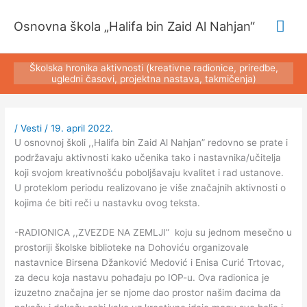
Pređi
Glav
na
Osnovna škola „Halifa bin Zaid Al Nahjan“
sadržaj
izbo
Školska hronika aktivnosti (kreativne radionice, priredbe,
ugledni časovi, projektna nastava, takmičenja)
/
Vesti
/
19. april 2022.
U osnovnoj školi ,,Halifa bin Zaid Al Nahjan” redovno se prate i
podržavaju aktivnosti kako učenika tako i nastavnika/učitelja
koji svojom kreativnošću poboljšavaju kvalitet i rad ustanove.
U proteklom periodu realizovano je više značajnih aktivnosti o
kojima će biti reči u nastavku ovog teksta.
-RADIONICA ,,ZVEZDE NA ZEMLJI” koju su jednom mesečno u
prostoriji školske biblioteke na Dohoviću organizovale
nastavnice Birsena Džanković Medović i Enisa Curić Trtovac,
za decu koja nastavu pohađaju po IOP-u. Ova radionica je
izuzetno značajna jer se njome dao prostor našim đacima da