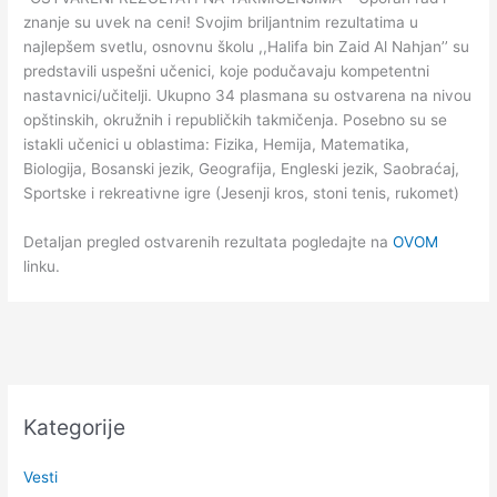
znanje su uvek na ceni! Svojim briljantnim rezultatima u
najlepšem svetlu, osnovnu školu ,,Halifa bin Zaid Al Nahjan’’ su
predstavili uspešni učenici, koje podučavaju kompetentni
nastavnici/učitelji. Ukupno 34 plasmana su ostvarena na nivou
opštinskih, okružnih i republičkih takmičenja. Posebno su se
istakli učenici u oblastima: Fizika, Hemija, Matematika,
Biologija, Bosanski jezik, Geografija, Engleski jezik, Saobraćaj,
Sportske i rekreativne igre (Jesenji kros, stoni tenis, rukomet)
Detaljan pregled ostvarenih rezultata pogledajte na
OVOM
linku.
Kategorije
Vesti