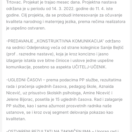
Trtovac. Projekat je trajao mesec dana. Projektna nastava
održana je u periodu od 14. 3. 2022. godine do 11. 4. iste
godine. Cilj projekta, da se probudi interesovanje za očuvanje
kvaliteta narodnog i maternjeg jezika, prema rečima realizatora
je uspešno ostvaren.
-PREDAVANJE ,,KONSTRUKTIVNA KOMUNIKACIJA’’ održano
na sednici Odeljenskog veća od strane koleginice Sanije Bejtić
(prof . razredne nastave), koja je kroz koncizno i jasno
izlaganje istakla sve bitne činioce i uslove jedne uspešne
komunikacije, posebno sa aspekta UČITELJ-UČENIK.
-UGLEDNI ČASOVI – prema podacima PP službe, rezultatima
rada i praćenja uglednih časova, pedagog škole, Aznaida
Nicević, uz prisustvo školskih psihologa, Amine Nicević i
Jelene Bijorac, posetila je 15 uglednih časova. Rad i zalaganje
PP službe, kao i sama ažurnost prosvetnih radnika naše
ustanove, se i kroz ovaj segment delovanja pokazao kao
kvalitetan.
-OSTVARENI REZULTATI NA TAKMIČENJIMA – Uporan rad i