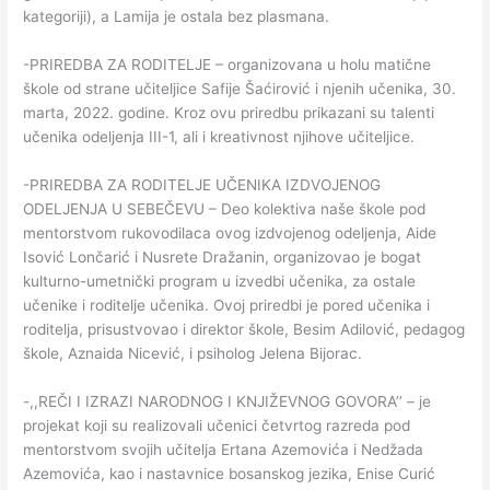
kategoriji), a Lamija je ostala bez plasmana.
-PRIREDBA ZA RODITELJE – organizovana u holu matične
škole od strane učiteljice Safije Šaćirović i njenih učenika, 30.
marta, 2022. godine. Kroz ovu priredbu prikazani su talenti
učenika odeljenja III-1, ali i kreativnost njihove učiteljice.
-PRIREDBA ZA RODITELJE UČENIKA IZDVOJENOG
ODELJENJA U SEBEČEVU – Deo kolektiva naše škole pod
mentorstvom rukovodilaca ovog izdvojenog odeljenja, Aide
Isović Lončarić i Nusrete Dražanin, organizovao je bogat
kulturno-umetnički program u izvedbi učenika, za ostale
učenike i roditelje učenika. Ovoj priredbi je pored učenika i
roditelja, prisustvovao i direktor škole, Besim Adilović, pedagog
škole, Aznaida Nicević, i psiholog Jelena Bijorac.
-,,REČI I IZRAZI NARODNOG I KNJIŽEVNOG GOVORA’’ – je
projekat koji su realizovali učenici četvrtog razreda pod
mentorstvom svojih učitelja Ertana Azemovića i Nedžada
Azemovića, kao i nastavnice bosanskog jezika, Enise Curić