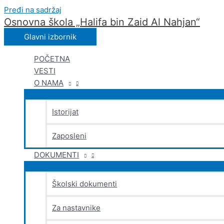
Pređi na sadržaj
Osnovna škola „Halifa bin Zaid Al Nahjan“
Glavni izbornik
POČETNA
VESTI
O NAMA
Istorijat
Zaposleni
DOKUMENTI
Školski dokumenti
Za nastavnike