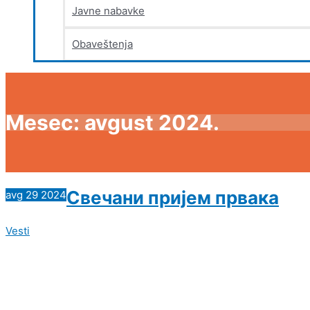
Javne nabavke
Obaveštenja
Mesec:
avgust 2024.
Свечани пријем првака
avg
29
2024
Vesti