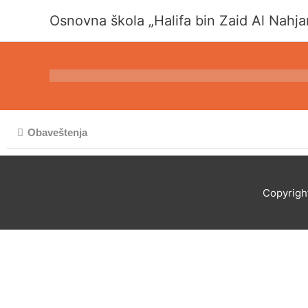
Pređi
Osnovna škola „Halifa bin Zaid Al Nahja
na
sadržaj
Obaveštenja
Copyrigh