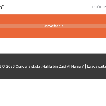
n“
POČET
Obaveštenja
t © 2026
Osnovna škola „Halifa bin Zaid Al Nahjan“
| Izrada sajt