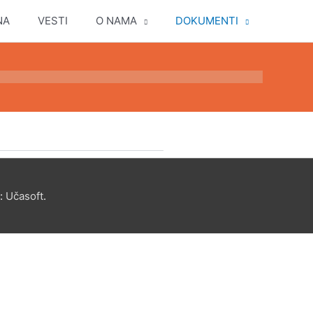
NA
VESTI
O NAMA
DOKUMENTI
a:
Učasoft
.