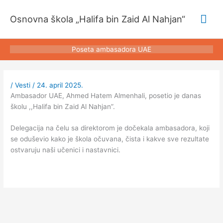
Pređi
Glav
na
Osnovna škola „Halifa bin Zaid Al Nahjan“
sadržaj
izbo
Poseta ambasadora UAE
/
Vesti
/
24. april 2025.
Ambasador UAE, Ahmed Hatem Almenhali, posetio je danas
školu ,,Halifa bin Zaid Al Nahjan”.
Delegacija na čelu sa direktorom je dočekala ambasadora, koji
se oduševio kako je škola očuvana, čista i kakve sve rezultate
ostvaruju naši učenici i nastavnici.