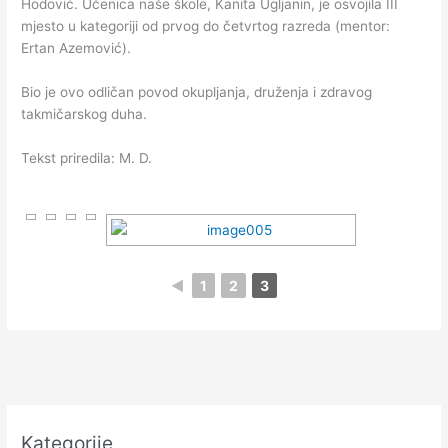
Hodović. Učenica naše škole, Kanita Ugljanin, je osvojila III
mjesto u kategoriji od prvog do četvrtog razreda (mentor:
Ertan Azemović).
Bio je ovo odličan povod okupljanja, druženja i zdravog
takmičarskog duha.
Tekst priredila: M. D.
◄
1
2
3
Kategorije