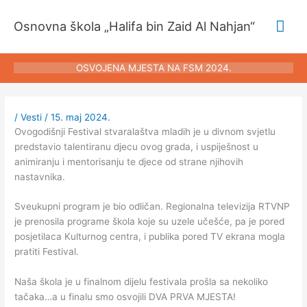
Pređi
Glav
na
Osnovna škola „Halifa bin Zaid Al Nahjan“
sadržaj
izbo
OSVOJENA MJESTA NA FSM 2024.
/
Vesti
/
15. maj 2024.
Ovogodišnji Festival stvaralaštva mladih je u divnom svjetlu
predstavio talentiranu djecu ovog grada, i uspiješnost u
animiranju i mentorisanju te djece od strane njihovih
nastavnika.
Sveukupni program je bio odličan. Regionalna televizija RTVNP
je prenosila programe škola koje su uzele učešće, pa je pored
posjetilaca Kulturnog centra, i publika pored TV ekrana mogla
pratiti Festival.
Naša škola je u finalnom dijelu festivala prošla sa nekoliko
tačaka…a u finalu smo osvojili DVA PRVA MJESTA!