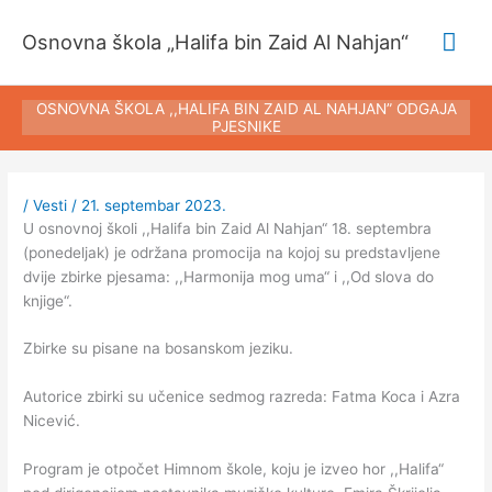
Pređi
Glav
na
Osnovna škola „Halifa bin Zaid Al Nahjan“
sadržaj
izbo
OSNOVNA ŠKOLA ,,HALIFA BIN ZAID AL NAHJAN” ODGAJA
PJESNIKE
/
Vesti
/
21. septembar 2023.
U osnovnoj školi ,,Halifa bin Zaid Al Nahjan“ 18. septembra
(ponedeljak) je održana promocija na kojoj su predstavljene
dvije zbirke pjesama: ,,Harmonija mog uma“ i ,,Od slova do
knjige“.
Zbirke su pisane na bosanskom jeziku.
Autorice zbirki su učenice sedmog razreda: Fatma Koca i Azra
Nicević.
Program je otpočet Himnom škole, koju je izveo hor ,,Halifa“