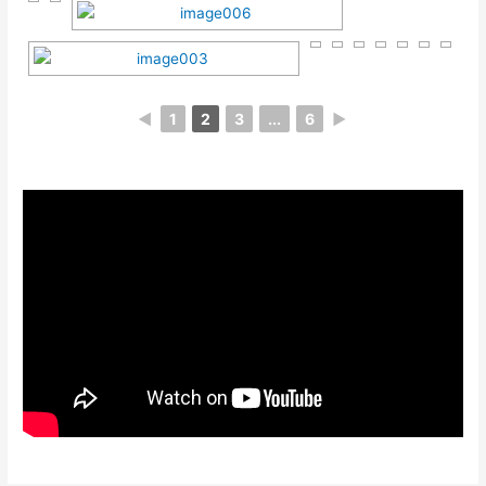
◄
1
2
3
...
6
►