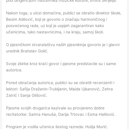
pod dirigencijom nastavnika muzičke kulture, Emira Škrijelja.
Nakon toga, u ulozi domaćina, publici se obratio direktor škole,
Besim Adilović, koji je govorio o značaju harmoničnog i
posvećenog rada, uz koji je uspjeh zagarantiran kako
učenicima, tako nastavnicima, i na kraju, samoj školi.
O pjesničkom stvaralaštvu naših pjesnikinja govorio je i glavni
urednik Bratislav Golić.
Svoje zbirke kroz kraći govor i pjesme predstavile su i same
autorice.
Pored obraćanja autorica, publici su se obratili recenzenti i
lektori: Safija Dražanin-Trubljanin, Maida Ujkanović, Zehra
Zatrić i Sanja Glišović.
Pjesme svojih drugarica kazivale su provjereno dobre
recitatorke: Samra Hanuša, Darija Trtovac i Esma Halilović.
Program je vodila učenica šestog razreda: Hulija Murić.