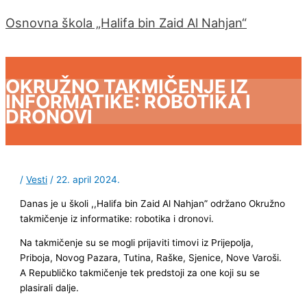
Glavni
Pređi
izbornik
Osnovna škola „Halifa bin Zaid Al Nahjan“
na
sadržaj
OKRUŽNO TAKMIČENJE IZ
INFORMATIKE: ROBOTIKA I
DRONOVI
/
Vesti
/
22. april 2024.
Danas je u školi ,,Halifa bin Zaid Al Nahjan” održano Okružno
takmičenje iz informatike: robotika i dronovi.
Na takmičenje su se mogli prijaviti timovi iz Prijepolja,
Priboja, Novog Pazara, Tutina, Raške, Sjenice, Nove Varoši.
A Republičko takmičenje tek predstoji za one koji su se
plasirali dalje.