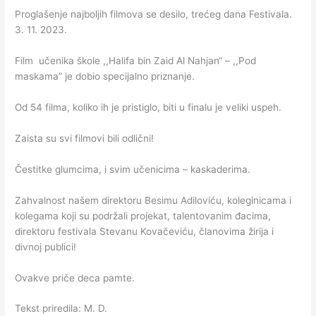
Proglašenje najboljih filmova se desilo, trećeg dana Festivala.
3. 11. 2023.
Film učenika škole ,,Halifa bin Zaid Al Nahjan“ – ,,Pod
maskama” je dobio specijalno priznanje.
Od 54 filma, koliko ih je pristiglo, biti u finalu je veliki uspeh.
Zaista su svi filmovi bili odlični!
Čestitke glumcima, i svim učenicima – kaskaderima.
Zahvalnost našem direktoru Besimu Adiloviću, koleginicama i
kolegama koji su podržali projekat, talentovanim đacima,
direktoru festivala Stevanu Kovačeviću, članovima žirija i
divnoj publici!
Ovakve priče deca pamte.
Tekst priredila: M. D.