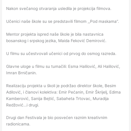
Nakon svečanog otvaranja usledila je projekcija filmova.
Učenici naše škole su se predstavili filmom ,,Pod maskama”.
Mentor projekta ispred naše škole je bila nastavnica
bosanskog i srpskog jezika, Maida Feković Demirović.
U filmu su učestvovali učenici od prvog do osmog razreda.
Glavne uloge u filmu su tumačili: Esma Halilović, Ali Halilović,
Imran Brničanin.
Realizaciju projekta u školi je podržao direktor škole, Besim
Adilović, i članovi kolektiva: Emir Pećanin, Emir Škrijelj, Edima
Kamberović, Sanija Bejtić, Sabaheta Trtovac, Muradija
Redžović…i drugi.
Drugi dan Festivala je bio posvećen raznim kreativnim
radionicama.