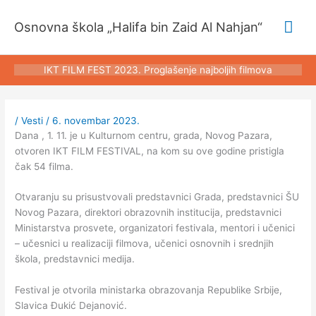
Pređi
Glav
na
Osnovna škola „Halifa bin Zaid Al Nahjan“
sadržaj
izbo
IKT FILM FEST 2023. Proglašenje najboljih filmova
/
Vesti
/
6. novembar 2023.
Dana , 1. 11. je u Kulturnom centru, grada, Novog Pazara,
otvoren IKT FILM FESTIVAL, na kom su ove godine pristigla
čak 54 filma.
Otvaranju su prisustvovali predstavnici Grada, predstavnici ŠU
Novog Pazara, direktori obrazovnih institucija, predstavnici
Ministarstva prosvete, organizatori festivala, mentori i učenici
– učesnici u realizaciji filmova, učenici osnovnih i srednjih
škola, predstavnici medija.
Festival je otvorila ministarka obrazovanja Republike Srbije,
Slavica Đukić Dejanović.