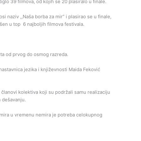
iglo 39 filmova, od kojih se 20 plasiralo u finale.
osi naziv ,,Naša borba za mir” i plasirao se u finale,
n u top 6 najboljih filmova festivala.
sta od prvog do osmog razreda.
nastavnica jezika i književnosti Maida Feković
 članovi kolektiva koji su podržali samu realizaciju
m dešavanju.
 mira u vremenu nemira je potreba celokupnog