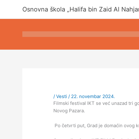
Pređi
Osnovna škola „Halifa bin Zaid Al Nahja
na
sadržaj
/
Vesti
/
22. novembar 2024.
Filmski festival IKT se već unazad tri 
Novog Pazara.
Po četvrti put, Grad je domaćin ovog k