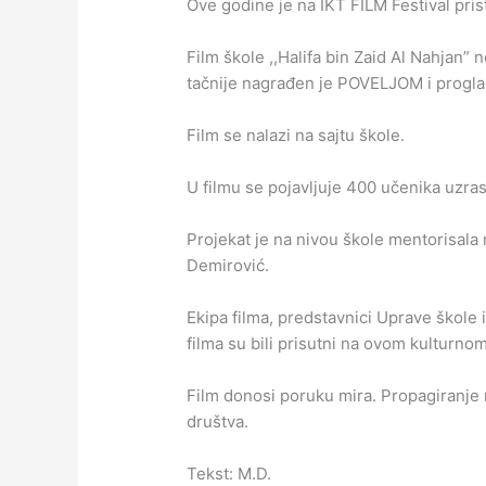
Ove godine je na IKT FILM Festival prist
Film škole ,,Halifa bin Zaid Al Nahjan” n
tačnije nagrađen je POVELJOM i proglaše
Film se nalazi na sajtu škole.
U filmu se pojavljuje 400 učenika uzra
Projekat je na nivou škole mentorisala 
Demirović.
Ekipa filma, predstavnici Uprave škole i
filma su bili prisutni na ovom kulturno
Film donosi poruku mira. Propagiranje
društva.
Tekst: M.D.