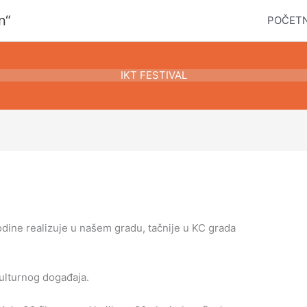
n“
POČET
IKT FESTIVAL
godine realizuje u našem gradu, tačnije u KC grada
ulturnog događaja.