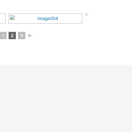
1
2
3
►