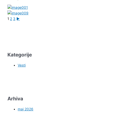
1
2
3
►
Kategorije
Vesti
Arhiva
maj 2026