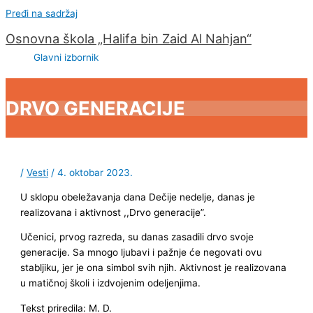
Pređi na sadržaj
Osnovna škola „Halifa bin Zaid Al Nahjan“
Glavni izbornik
DRVO GENERACIJE
/
Vesti
/
4. oktobar 2023.
U sklopu obeležavanja dana Dečije nedelje, danas je
realizovana i aktivnost ,,Drvo generacije”.
Učenici, prvog razreda, su danas zasadili drvo svoje
generacije. Sa mnogo ljubavi i pažnje će negovati ovu
stabljiku, jer je ona simbol svih njih. Aktivnost je realizovana
u matičnoj školi i izdvojenim odeljenjima.
Tekst priredila: M. D.