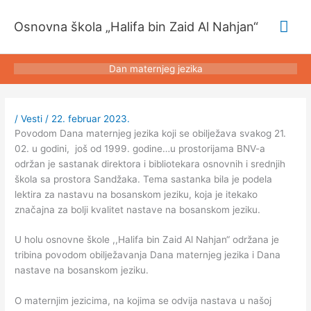
Pređi
Glav
na
Osnovna škola „Halifa bin Zaid Al Nahjan“
sadržaj
izbo
Dan maternjeg jezika
/
Vesti
/
22. februar 2023.
Povodom Dana maternjeg jezika koji se obilježava svakog 21.
02. u godini, još od 1999. godine…u prostorijama BNV-a
održan je sastanak direktora i bibliotekara osnovnih i srednjih
škola sa prostora Sandžaka. Tema sastanka bila je podela
lektira za nastavu na bosanskom jeziku, koja je itekako
značajna za bolji kvalitet nastave na bosanskom jeziku.
U holu osnovne škole ,,Halifa bin Zaid Al Nahjan“ održana je
tribina povodom obilježavanja Dana maternjeg jezika i Dana
nastave na bosanskom jeziku.
O maternjim jezicima, na kojima se odvija nastava u našoj