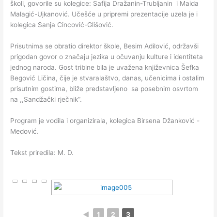
školi, govorile su kolegice: Safija Dražanin-Trubljanin i Maida
Malagić-Ujkanović. Učešće u pripremi prezentacije uzela je i
kolegica Sanja Cincović-Glišović.
Prisutnima se obratio direktor škole, Besim Adilović, održavši
prigodan govor o značaju jezika u očuvanju kulture i identiteta
jednog naroda. Gost tribine bila je uvažena književnica Šefka
Begović Ličina, čije je stvaralaštvo, danas, učenicima i ostalim
prisutnim gostima, bliže predstavljeno sa posebnim osvrtom
na ,,Sandžački rječnik“.
Program je vodila i organizirala, kolegica Birsena Džanković -
Medović.
Tekst priredila: M. D.
◄
1
2
3